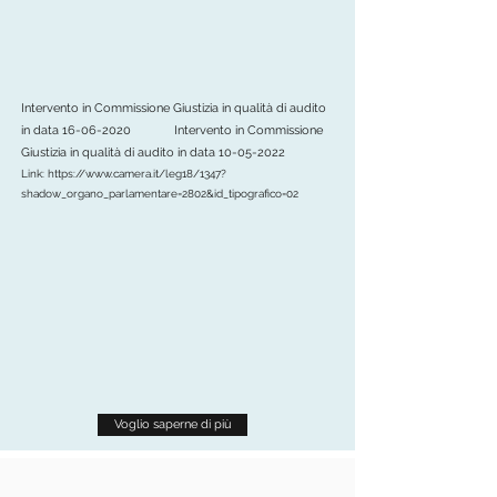
Intervento in Commissione Giustizia in qualità di audito
in data
16-06-2020
Intervento in Commissione
Giustizia in qualità di audito in data
10-05-2022
Link:
https://www.camera.it/leg18/1347?
shadow_organo_parlamentare=2802&id_tipografico=02
Voglio saperne di più