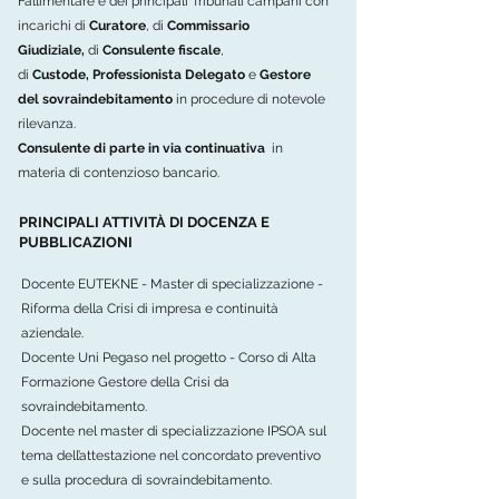
Fallimentare e dei principali Tribunali campani con
incarichi di
Curatore
, di
Commissario
Giudiziale,
di
Consulente fiscale
,
di
Custode,
Professionista Delegato
e
Gestore
del sovraindebitamento
in procedure di notevole
rilevanza.
Consulente di parte in via continuativa
in
materia di contenzioso bancario.
PRINCIPALI ATTIVITÀ DI DOCENZA E
PUBBLICAZIONI
Docente EUTEKNE - Master di specializzazione -
Riforma della Crisi di impresa e continuità
aziendale.
Docente Uni Pegaso nel progetto - Corso di Alta
Formazione Gestore della Crisi da
sovraindebitamento.
Docente nel master di specializzazione IPSOA sul
tema dell’attestazione nel concordato preventivo
e sulla procedura di sovraindebitamento.