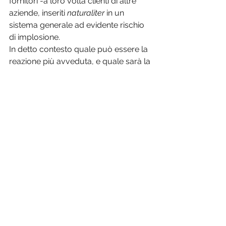
fornitori -a loro volta clienti di altre 
aziende, inseriti 
naturaliter
 in un 
sistema generale ad evidente rischio 
di implosione. 
In detto contesto quale può essere la 
reazione più avveduta, e quale sarà la 
sorte del nuovo Codice della Crisi? 
Con uno sforzo interpretativo 
importante abbiamo provato a fornire 
soluzioni possibili
Buona lettura!
Mostra tutti
Post recenti