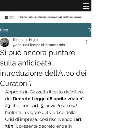
TOMMASO NIGRO - DOTTORE COMMERCIALISTA ED ESPERTO CONTABILE
Post
Tommaso Nigro
9 apr 2020
Tempo di lettura: 1 min
Si può ancora puntare
sulla anticipata
introduzione dell’Albo dei
Curatori ?
Approda in Gazzetta il testo definitivo 
del 
Decreto Legge 08 aprile 2020 n° 
23
 che, con l’
art. 5
, rinvia 
tout court
l’entrata in vigore del Codice della 
Crisi di impresa, così riscrivendo l’
art. 
389 
“il presente decreto entra in 